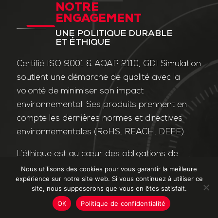
NOTRE
ENGAGEMENT
UNE POLITIQUE DURABLE
ET ÉTHIQUE
Certifié ISO 9001 & AQAP 2110, GDI Simulation
soutient une démarche de qualité avec la
volonté de minimiser son impact
environnemental. Ses produits prennent en
compte les dernières normes et directives
environnementales (RoHS, REACH, DEEE).
L’éthique est au cœur des obligations de
l’entreprise et de ses valeurs. Nos affaires
Nous utilisons des cookies pour vous garantir la meilleure
expérience sur notre site web. Si vous continuez à utiliser ce
sont conduites dans le strict respect des
site, nous supposerons que vous en êtes satisfait.
différentes lois applicables dans le domaine
OK
Politique de confidentialité
de la lutte contre la corruption et le trafic