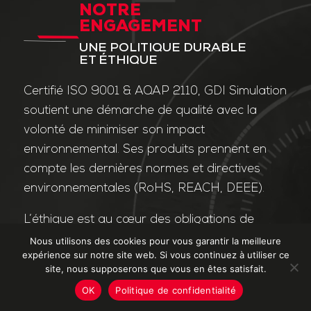
NOTRE
ENGAGEMENT
UNE POLITIQUE DURABLE
ET ÉTHIQUE
Certifié ISO 9001 & AQAP 2110, GDI Simulation
soutient une démarche de qualité avec la
volonté de minimiser son impact
environnemental. Ses produits prennent en
compte les dernières normes et directives
environnementales (RoHS, REACH, DEEE).
L’éthique est au cœur des obligations de
l’entreprise et de ses valeurs. Nos affaires
Nous utilisons des cookies pour vous garantir la meilleure
expérience sur notre site web. Si vous continuez à utiliser ce
sont conduites dans le strict respect des
site, nous supposerons que vous en êtes satisfait.
différentes lois applicables dans le domaine
OK
Politique de confidentialité
de la lutte contre la corruption et le trafic