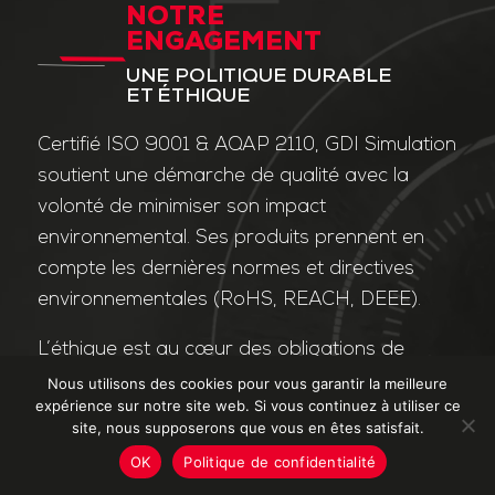
NOTRE
ENGAGEMENT
UNE POLITIQUE DURABLE
ET ÉTHIQUE
Certifié ISO 9001 & AQAP 2110, GDI Simulation
soutient une démarche de qualité avec la
volonté de minimiser son impact
environnemental. Ses produits prennent en
compte les dernières normes et directives
environnementales (RoHS, REACH, DEEE).
L’éthique est au cœur des obligations de
l’entreprise et de ses valeurs. Nos affaires
Nous utilisons des cookies pour vous garantir la meilleure
expérience sur notre site web. Si vous continuez à utiliser ce
sont conduites dans le strict respect des
site, nous supposerons que vous en êtes satisfait.
différentes lois applicables dans le domaine
OK
Politique de confidentialité
de la lutte contre la corruption et le trafic