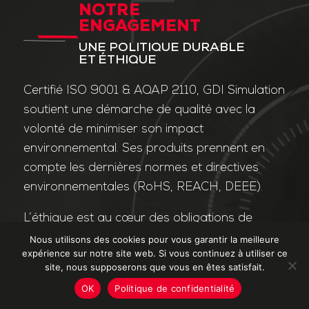
NOTRE
ENGAGEMENT
UNE POLITIQUE DURABLE
ET ÉTHIQUE
Certifié ISO 9001 & AQAP 2110, GDI Simulation
soutient une démarche de qualité avec la
volonté de minimiser son impact
environnemental. Ses produits prennent en
compte les dernières normes et directives
environnementales (RoHS, REACH, DEEE).
L’éthique est au cœur des obligations de
l’entreprise et de ses valeurs. Nos affaires
Nous utilisons des cookies pour vous garantir la meilleure
expérience sur notre site web. Si vous continuez à utiliser ce
sont conduites dans le strict respect des
site, nous supposerons que vous en êtes satisfait.
différentes lois applicables dans le domaine
OK
Politique de confidentialité
de la lutte contre la corruption et le trafic