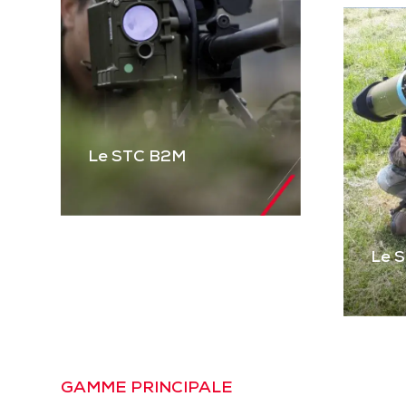
Le STC B2M
Le 
Le STC B2M
Gamme complète de
STC pour équiper les
véhicules blindés et
Le
tactiques et les
Pre
GAMME PRINCIPALE
mitrailleuses. Basé sur