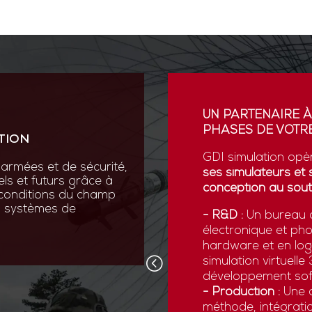
ION
UN PARTENAIRE À
PHASES DE VOTRE
TION
vation au cœur de sa R&D
ses scientifiques variées :
GDI simulation opè
armées et de sécurité,
que, micromécanique et
ses simulateurs et 
els et futurs grâce à
conception au sout
 conditions du champ
nos systèmes de
 pointe comme la réalité
- R&D :
Un bureau d
ns numériques avancées,
électronique et ph
x forces armées de
hardware et en logi
d’être opérationnelles face
simulation virtuell
développement sof
- Production :
Une c
méthode, intégratio