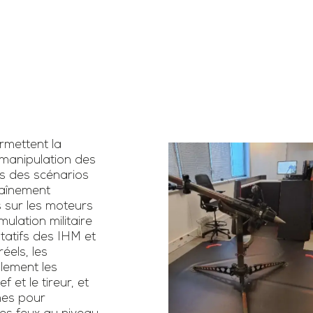
l’entraînement tactique
 destiné
Ce simul
et technique des
ns pour
du STC 
équipages sur le
ices
d’intég
terrain, avec une
ent en
(engin
interopérabilité totale
lles avec
impr
avec les autres
 des tirs
l’entr
simulateurs STC,
res par
sim
rmettent la
offrant des exercices
ers « une
 manipulation des
réalistes dans un
Téléc
ns des scénarios
environnement
pl
raînement
r la
s sur les moteurs
opérationnel.
ulation militaire
te
tatifs des IHM et
els, les
lement les
 et le tireur, et
mes pour