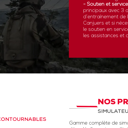
- Soutien et service
principaux avec 3 a
d’entraînement de
Canjuers et si néce
le soutien en servi
les assistances et 
NOS P
SIMULATEU
NCONTOURNABLES
Gamme complète de simul