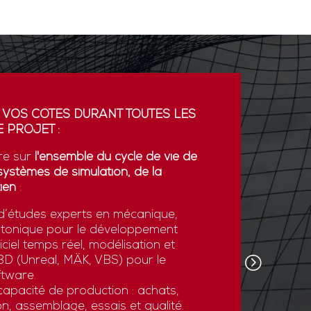
 VOS CÔTÉS DURANT TOUTES LES
PARTENA
 PROJET :
GDI simul
re sur
l'ensemble du cycle de vie de
partenaria
systèmes de simulation, de la
La coopér
ien
:
plateform
’études experts en mécanique,
développe
otonique pour le développement
l’export.
ciel temps réel, modélisation et
GDI simul
e 3D (Unreal, MÄK, VBS) pour le
son savoi
tware.
simulatio
apacité de production : achats,
et des st
n, assemblage, essais et qualité.