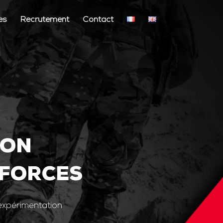
és
Recrutement
Contact
ION
 FORCES
’expérimentation