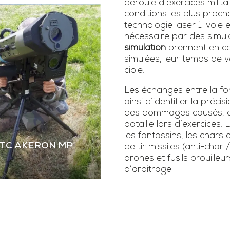
déroulé d’exercices milita
conditions les plus proch
technologie laser 1-voie
nécessaire par des simula
simulation
prennent en co
simulées, leur temps de vo
cible.
Les échanges entre la fonc
ainsi d’identifier la précis
des dommages causés, as
bataille lors d’exercice
les fantassins, les chars 
STC AKERON MP
de tir missiles (anti-char 
drones et fusils brouilleur
d’arbitrage.
 STC AKERON MP
mier simulateur dual