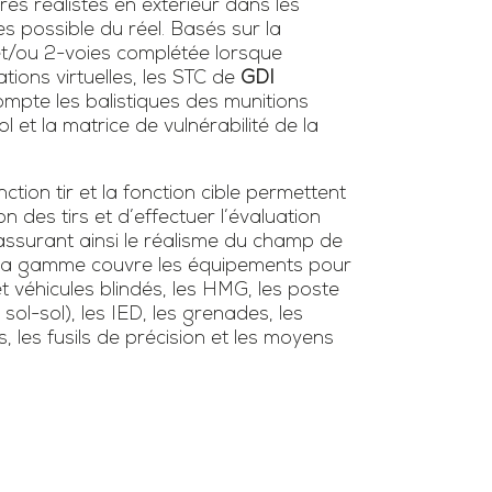
ires réalistes en extérieur dans les
es possible du réel. Basés sur la
 et/ou 2-voies complétée lorsque
tions virtuelles, les STC de
GDI
mpte les balistiques des munitions
l et la matrice de vulnérabilité de la
tion tir et la fonction cible permettent
ion des tirs et d’effectuer l’évaluation
surant ainsi le réalisme du champ de
s. La gamme couvre les équipements pour
et véhicules blindés, les HMG, les poste
/ sol-sol), les IED, les grenades, les
s, les fusils de précision et les moyens