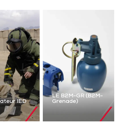
LE B2M-GR (B2M-
lateur IED
Grenade)
LE B2M-GR
mulateur
(B2M-Grenade)
IED