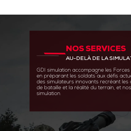
NOS SERVICES
ANTICIPER PAR L’INNOVAT
AU-DELÀ DE LA SIMULA
GDI Simulation place l’inno
en s’appuyant sur des experti
GDI simulation accompagne les Forces 
ingénierie système, optroni
en préparant les soldats aux défis actu
logiciels.
des simulateurs innovants recréant les
de bataille et la réalité du terrain, et 
Grâce à des technologies de
simulation.
augmentée et les simulatio
nos solutions permettent au
s’entraîner efficacement et 
aux contraintes du terrain.