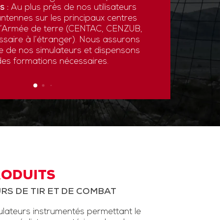
s :
Au plus près de nos utilisateurs
ntennes sur les principaux centres
 l’Armée de terre (CENTAC, CENZUB,
ssaire à l’étranger). Nous assurons
ce de nos simulateurs et dispensons
des formations nécessaires.
RODUITS
RS DE TIR ET DE COMBAT
ateurs instrumentés permettant le