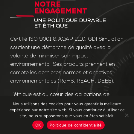
NOTRE
ENGAGEMENT
UNE POLITIQUE DURABLE
ET ÉTHIQUE
Certifié ISO 9001 & AQAP 2110, GDI Simulation
soutient une démarche de qualité avec la
volonté de minimiser son impact
environnemental. Ses produits prennent en
compte les dernières normes et directives
environnementales (RoHS, REACH, DEEE).
L’éthique est au cœur des obligations de
l’entreprise et de ses valeurs. Nos affaires
Nous utilisons des cookies pour vous garantir la meilleure
expérience sur notre site web. Si vous continuez à utiliser ce
sont conduites dans le strict respect des
site, nous supposerons que vous en êtes satisfait.
différentes lois applicables dans le domaine
OK
Politique de confidentialité
de la lutte contre la corruption et le trafic