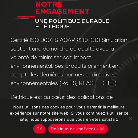
NOTRE
ENGAGEMENT
UNE POLITIQUE DURABLE
ET ÉTHIQUE
Certifié ISO 9001 & AQAP 2110, GDI Simulation
soutient une démarche de qualité avec la
volonté de minimiser son impact
environnemental. Ses produits prennent en
compte les dernières normes et directives
environnementales (RoHS, REACH, DEEE).
L’éthique est au cœur des obligations de
l’entreprise et de ses valeurs. Nos affaires
Nous utilisons des cookies pour vous garantir la meilleure
expérience sur notre site web. Si vous continuez à utiliser ce
sont conduites dans le strict respect des
site, nous supposerons que vous en êtes satisfait.
différentes lois applicables dans le domaine
OK
Politique de confidentialité
de la lutte contre la corruption et le trafic