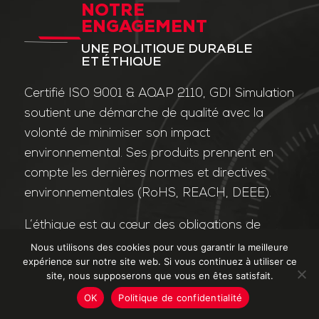
NOTRE
ENGAGEMENT
UNE POLITIQUE DURABLE
ET ÉTHIQUE
Certifié ISO 9001 & AQAP 2110, GDI Simulation
soutient une démarche de qualité avec la
volonté de minimiser son impact
environnemental. Ses produits prennent en
compte les dernières normes et directives
environnementales (RoHS, REACH, DEEE).
L’éthique est au cœur des obligations de
l’entreprise et de ses valeurs. Nos affaires
Nous utilisons des cookies pour vous garantir la meilleure
expérience sur notre site web. Si vous continuez à utiliser ce
sont conduites dans le strict respect des
site, nous supposerons que vous en êtes satisfait.
différentes lois applicables dans le domaine
OK
Politique de confidentialité
de la lutte contre la corruption et le trafic