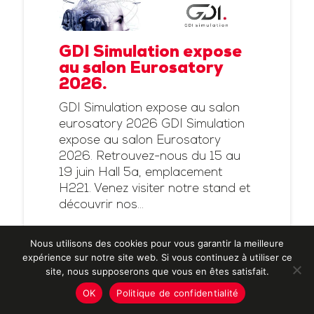
GDI Simulation expose
au salon Eurosatory
2026.
GDI Simulation expose au salon
eurosatory 2026 GDI Simulation
expose au salon Eurosatory
2026. Retrouvez-nous du 15 au
19 juin Hall 5a, emplacement
H221. Venez visiter notre stand et
découvrir nos...
En savoir plus
Nous utilisons des cookies pour vous garantir la meilleure
expérience sur notre site web. Si vous continuez à utiliser ce
site, nous supposerons que vous en êtes satisfait.
OK
Politique de confidentialité