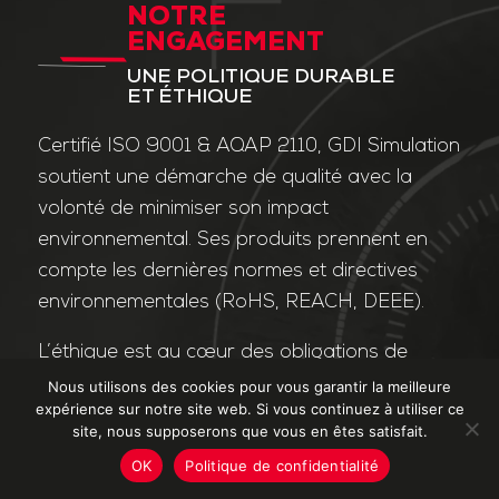
NOTRE
ENGAGEMENT
UNE POLITIQUE DURABLE
ET ÉTHIQUE
Certifié ISO 9001 & AQAP 2110, GDI Simulation
soutient une démarche de qualité avec la
volonté de minimiser son impact
environnemental. Ses produits prennent en
compte les dernières normes et directives
environnementales (RoHS, REACH, DEEE).
L’éthique est au cœur des obligations de
l’entreprise et de ses valeurs. Nos affaires
Nous utilisons des cookies pour vous garantir la meilleure
expérience sur notre site web. Si vous continuez à utiliser ce
sont conduites dans le strict respect des
site, nous supposerons que vous en êtes satisfait.
différentes lois applicables dans le domaine
OK
Politique de confidentialité
de la lutte contre la corruption et le trafic