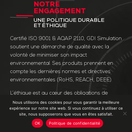
NOTRE
ENGAGEMENT
UNE POLITIQUE DURABLE
ET ÉTHIQUE
Certifié ISO 9001 & AQAP 2110, GDI Simulation
soutient une démarche de qualité avec la
volonté de minimiser son impact
environnemental. Ses produits prennent en
compte les dernières normes et directives
environnementales (RoHS, REACH, DEEE).
L’éthique est au cœur des obligations de
l’entreprise et de ses valeurs. Nos affaires
Nous utilisons des cookies pour vous garantir la meilleure
expérience sur notre site web. Si vous continuez à utiliser ce
sont conduites dans le strict respect des
site, nous supposerons que vous en êtes satisfait.
différentes lois applicables dans le domaine
OK
Politique de confidentialité
de la lutte contre la corruption et le trafic