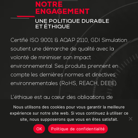
NOTRE
ENGAGEMENT
UNE POLITIQUE DURABLE
ET ÉTHIQUE
Certifié ISO 9001 & AQAP 2110, GDI Simulation
soutient une démarche de qualité avec la
volonté de minimiser son impact
environnemental. Ses produits prennent en
compte les dernières normes et directives
environnementales (RoHS, REACH, DEEE).
L’éthique est au cœur des obligations de
l’entreprise et de ses valeurs. Nos affaires
Nous utilisons des cookies pour vous garantir la meilleure
expérience sur notre site web. Si vous continuez à utiliser ce
sont conduites dans le strict respect des
site, nous supposerons que vous en êtes satisfait.
différentes lois applicables dans le domaine
OK
Politique de confidentialité
de la lutte contre la corruption et le trafic