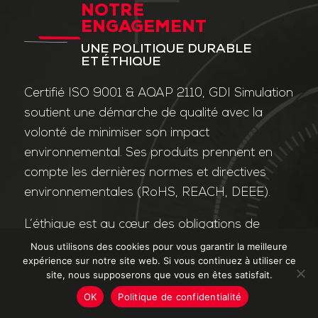
NOTRE
ENGAGEMENT
UNE POLITIQUE DURABLE
ET ÉTHIQUE
Certifié ISO 9001 & AQAP 2110, GDI Simulation
soutient une démarche de qualité avec la
volonté de minimiser son impact
environnemental. Ses produits prennent en
compte les dernières normes et directives
environnementales (RoHS, REACH, DEEE).
L’éthique est au cœur des obligations de
l’entreprise et de ses valeurs. Nos affaires
Nous utilisons des cookies pour vous garantir la meilleure
expérience sur notre site web. Si vous continuez à utiliser ce
sont conduites dans le strict respect des
site, nous supposerons que vous en êtes satisfait.
différentes lois applicables dans le domaine
OK
Politique de confidentialité
de la lutte contre la corruption et le trafic