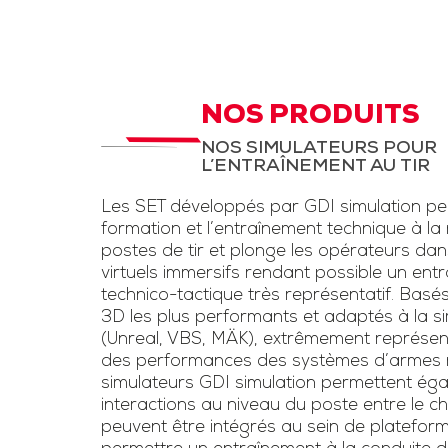
d’instruction,
STC Drone et
LAD
aux fantassi
des exerc
STC pour entrainement
d’entraînem
à la menace drone et
NOS PRODUITS
conditions rée
la lutte anti-drone.
NOS SIMULATEURS POUR
une simulation
L’ENTRAÎNEMENT AU TIR
Inclut un kit pour drone
d’armes légè
et un faux fusil
Les SET développés par GDI simulation pe
l’usage de las
brouilleur une voie
formation et l’entraînement technique à la
voie »
postes de tir et plonge les opérateurs da
virtuels immersifs rendant possible un ent
Télécharge
technico-tactique très représentatif. Basé
3D les plus performants et adaptés à la sim
plaquet
(Unreal, VBS, MÄK), extrêmement représen
des performances des systèmes d’armes ré
simulateurs GDI simulation permettent éga
interactions au niveau du poste entre le chef
peuvent être intégrés au sein de platefor