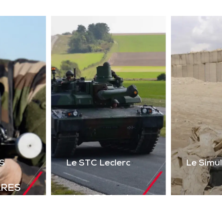
ser 2 voies + réalité
uelle) du poste de tir
l’Akeron MP. Permet
tir en vue directe et
ndirecte sur cibles
instrumentées.
Télécharger la
plaquette
S
Le STC Leclerc
Le Simu
ARES
Le STC Leclerc
déal de
Le Si
Il optimise
olutions