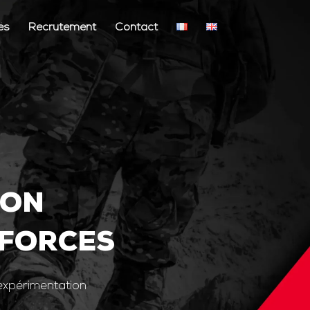
és
Recrutement
Contact
ION
 FORCES
’expérimentation