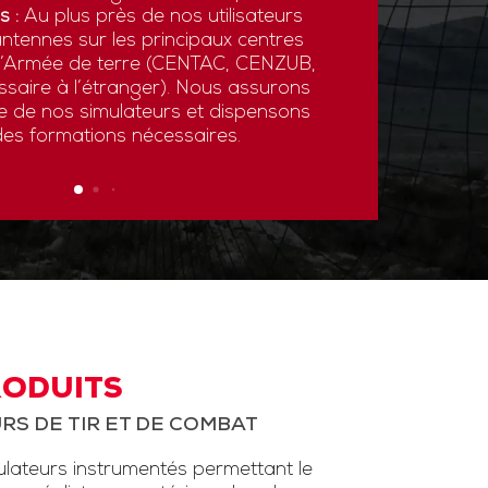
s :
Au plus près de nos utilisateurs
ntennes sur les principaux centres
 l’Armée de terre (CENTAC, CENZUB,
ssaire à l’étranger). Nous assurons
ce de nos simulateurs et dispensons
des formations nécessaires.
RODUITS
RS DE TIR ET DE COMBAT
ateurs instrumentés permettant le