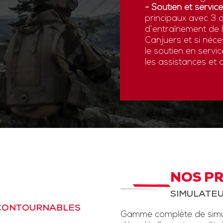
- Soutien et service
principaux avec 3 a
d’entraînement de
Canjuers et si néce
le soutien en servi
les assistances et 
NOS P
SIMULATEU
NCONTOURNABLES
Gamme complète de simul