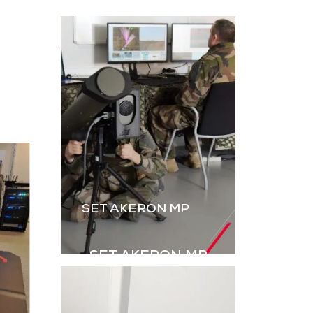
L’instruction au tir par
ateur, dérivé
simulation est
B2M, permet
essentielle. Le B2M-GR
rer les IED
de GDI Simulation,
s explosifs
enrichi par l’intégration
ovisés) à
des grenades,
aînement en
renforce le réalisme
ulation.
des exercices Live.
harger la
Télécharger la
aquette
plaquette
SET AKERON MP
SET AKERON MP
Simulateur technique
pour l’entraînement