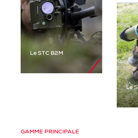
Le STC B2M
Le 
Le STC B2M
Gamme complète de
STC pour équiper les
véhicules blindés et
Le
tactiques et les
Pre
GAMME PRINCIPALE
mitrailleuses. Basé sur