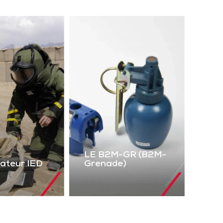
LE B2M-GR (B2M-
lateur IED
Grenade)
LE B2M-GR
mulateur
(B2M-Grenade)
IED