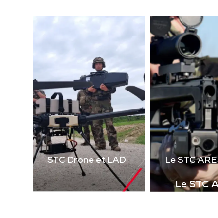
(la
technologie laser 2 voies
virt
de 
Télécharger la
le 
plaquette
i
STC Drone et LAD
Le STC ARE
Le STC 
Complément i
la gamme de s