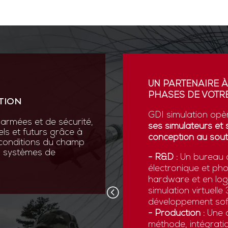
ION
UN PARTENAIRE À
PHASES DE VOTRE
TION
vation au cœur de sa R&D
ses scientifiques variées :
GDI simulation opè
armées et de sécurité,
que, micromécanique et
ses simulateurs et 
els et futurs grâce à
conception au sout
 conditions du champ
nos systèmes de
 pointe comme la réalité
- R&D :
Un bureau d
ns numériques avancées,
électronique et ph
x forces armées de
hardware et en logi
d’être opérationnelles face
simulation virtuell
développement sof
- Production :
Une c
méthode, intégratio