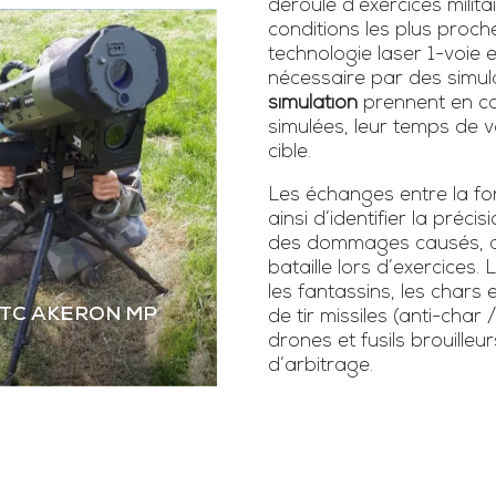
déroulé d’exercices milita
conditions les plus proch
technologie laser 1-voie
nécessaire par des simula
simulation
prennent en co
simulées, leur temps de vo
cible.
Les échanges entre la fonc
ainsi d’identifier la précis
des dommages causés, as
bataille lors d’exercice
les fantassins, les chars 
STC AKERON MP
de tir missiles (anti-char 
drones et fusils brouilleur
d’arbitrage.
 STC AKERON MP
mier simulateur dual