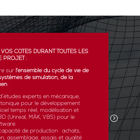
 VOS CÔTÉS DURANT TOUTES LES
PARTENA
 PROJET :
GDI simul
re sur
l'ensemble du cycle de vie de
partenaria
systèmes de simulation, de la
La coopér
ien
:
plateform
’études experts en mécanique,
développe
otonique pour le développement
l’export.
ciel temps réel, modélisation et
GDI simul
e 3D (Unreal, MÄK, VBS) pour le
son savoi
tware.
simulatio
apacité de production : achats,
et des st
n, assemblage, essais et qualité.