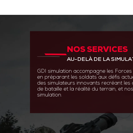
NOS SERVICES
ANTICIPER PAR L’INNOVAT
AU-DELÀ DE LA SIMULA
GDI Simulation place l’inno
en s’appuyant sur des experti
GDI simulation accompagne les Forces 
ingénierie système, optroni
en préparant les soldats aux défis actu
logiciels.
des simulateurs innovants recréant les
de bataille et la réalité du terrain, et 
Grâce à des technologies de
simulation.
augmentée et les simulatio
nos solutions permettent au
s’entraîner efficacement et 
aux contraintes du terrain.