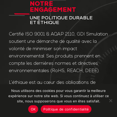
NOTRE
ENGAGEMENT
UNE POLITIQUE DURABLE
ET ÉTHIQUE
Certifié ISO 9001 & AQAP 2110, GDI Simulation
soutient une démarche de qualité avec la
volonté de minimiser son impact
environnemental. Ses produits prennent en
compte les dernières normes et directives
environnementales (RoHS, REACH, DEEE).
L’éthique est au cœur des obligations de
l’entreprise et de ses valeurs. Nos affaires
Nous utilisons des cookies pour vous garantir la meilleure
expérience sur notre site web. Si vous continuez à utiliser ce
sont conduites dans le strict respect des
site, nous supposerons que vous en êtes satisfait.
différentes lois applicables dans le domaine
OK
Politique de confidentialité
de la lutte contre la corruption et le trafic